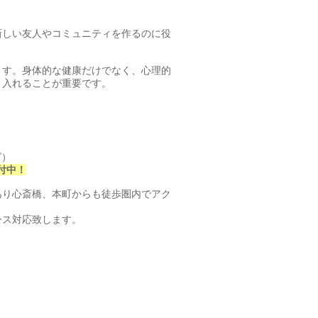
新しい友人やコミュニティを作るのに役
ます。
身体的な健康だけでなく、
心理的
り入れることが重要です。
グ）
付中！
あり心
斎橋、本町からも徒歩圏内でアク
ース対応致しま
す。