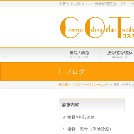
大阪市中央区のコスモ整骨治療院は、クリニ
当院の特徴
接骨/整骨/整体
About COT
Bodywork
ブログ
HOME
»
ブログ
»
体幹トレーニング
»
運動、体幹ト
診療内容
接骨/整骨/整体
接骨・整骨（保険診療）