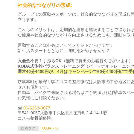
社会的なつながりの形成:
グループでの運動やスポーツは、
社会的なつながりを形成し
立ちます。
これらのメリットは、定期的な運動を継続することで得られ
な健康や社会的なつながりを向上させるためにも、
運動を取
運動することは心身にとってメリットだらけです！
新生活スタートとともに、運動を始めませんか？
入会金不要！手ぶらOK
（無料で貸出のお着替えございます）
KOBA式体幹バランストレーニング
（パーソナルトレーニン
通常40分4400円が、4月はキャンペーンで60分4400円に
て受
堺筋本町が最寄り駅のコスモ整治療院は大阪市の中心地区に
セスも便利です。
自動車、
バイクで来院される場合はご予約頂ければ駐車スペ
お気軽にご相談ください。
tel
06-6263-0077
〒541-0057大阪市中央区北久宝寺町2-4-14-1階
コスモ整骨治療院
投稿タグ
KOBAトレ