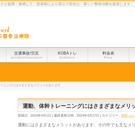
ックと提携・連携して、患者様により安心で安全な、新しい整骨治療を提供します
交通事故/労災
KOBAトレ
料金表
accident/insurance
Kobatore
Price
レーニングにはさまざまなメリットがあります
運動、体幹トレーニングにはさまざまなメリ
投稿日 : 2024年4月1日
最終更新日時 : 2024年4月27日
カテゴリー :
体幹トレ
運動にはさまざまなメリットがあります。
その中でも主なメ